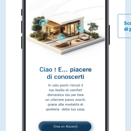
Sc
di 