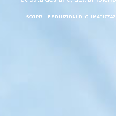
SCOPRI LE SOLUZIONI DI CLIMATIZZA