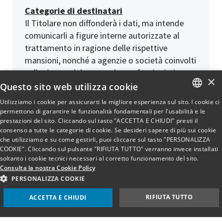
Categorie di destinatari
Il Titolare non diffonderà i dati, ma intende
comunicarli a figure interne autorizzate al
trattamento in ragione delle rispettive
mansioni, nonché a agenzie o società coinvolti
nella ricerca del personale, professionisti o
×
società di servizi, consulenti del lavoro e
Questo sito web utilizza cookie
medico del lavoro.
Utilizziamo i cookie per assicurarti la migliore esperienza sul sito. I cookie ci
Tali destinatari, ove dovessero trattare dati
ITALIAN
permettono di garantire le funzionalità fondamentali per l'usabilità e le
prestazioni del sito. Cliccando sul tasto "ACCETTA E CHIUDI" presti il
per conto del Titolare, saranno nominati
ENGLISH
consenso a tutte le categorie di cookie. Se desideri sapere di più sui cookie
responsabili del trattamento con apposito
che utilizziamo e su come gestirli, puoi cliccare sul tasto "PERSONALIZZA
contratto o altro atto giuridico.
COOKIE". Cliccando sul pulsante "RIFIUTA TUTTO" verranno invece installati
soltanto i cookie tecnici necessari al corretto funzionamento del sito.
Consulta la nostra Cookie Policy
Trasferimento dati verso un Paese terzo
PERSONALIZZA COOKIE
e/o un’organizzazione internazionale
I dati personali non saranno oggetto di
RIFIUTA TUTTO
ACCETTA E CHIUDI
trasferimento né verso Paesi terzi non europei
né verso organizzazioni internazionali.